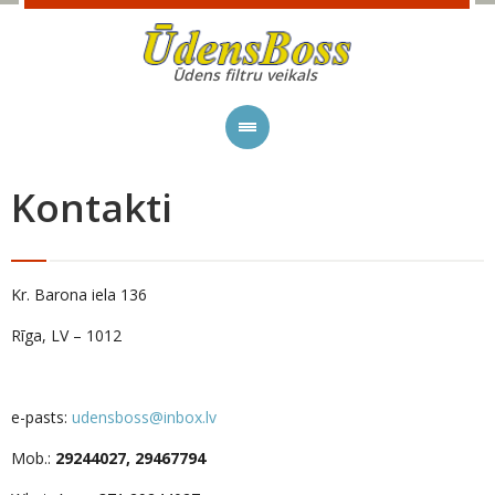
Ūdens filtru veikals
Kontakti
Kr. Barona iela 136
Rīga, LV – 1012
e-pasts:
udensboss@inbox.lv
Mob.:
29244027, 29467794