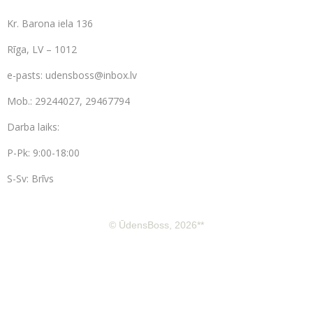
Kr. Barona iela 136
Rīga, LV – 1012
e-pasts:
udensboss@inbox.lv
Mob.: 29244027, 29467794
Darba laiks:
P-Pk: 9:00-18:00
S-Sv: Brīvs
© ŪdensBoss, 2026**