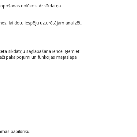
pkopošanas nolūkos. Ar sīkdatņu
s, lai dotu iespēju uzturētājam analizēt,
loķēta sīkdatņu saglabāšana ierīcē. Ņemiet
 daži pakalpojumi un funkcijas mājaslapā
mmas papildrīku: