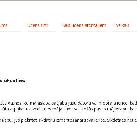
ums
Ūdens filtri
Sāls ūdens attīrītājiem
E-veikals
s sīkdatnes.
teksta datnes, ko mājaslapa saglabā Jūsu datorā vai mobilajā ierīcē, k
ta atpakaļ uz izcelsmes mājaslapu vai trešās puses mājaslapu, kas at
lapu, Jūs piekrītat sīkdatņu izmantošanai savā ierīcē. Sīkdatnes netiek 