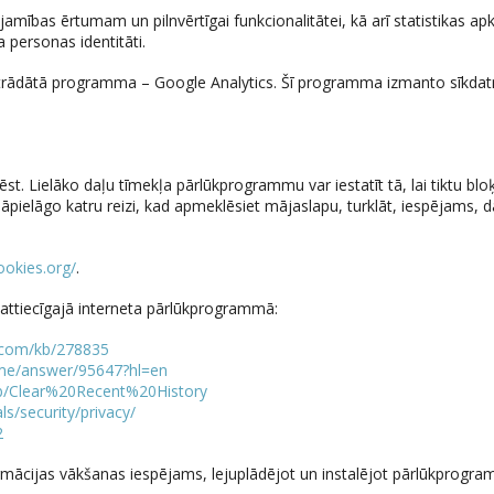
jamības ērtumam un pilnvērtīgai funkcionalitātei, kā arī statistikas a
a personas identitāti.
strādātā programma – Google Analytics. Šī programma izmanto sīkdatne
zēst. Lielāko daļu tīmekļa pārlūkprogrammu var iestatīt tā, lai tiktu b
 jāpielāgo katru reizi, kad apmeklēsiet mājaslapu, turklāt, iespējams,
ookies.org/
.
 attiecīgajā interneta pārlūkprogrammā:
t.com/kb/278835
ome/answer/95647?hl=en
/kb/Clear%20Recent%20History
s/security/privacy/
2
ormācijas vākšanas iespējams, lejuplādējot un instalējot pārlūkprogra