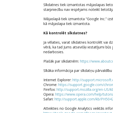
Sīkdatnes tiek izmantotas mājaslapas lieto
starpniecību nav iespējams noteikt lietotāj
Mājaslapā tiek izmantota “Google Inc.” iz
kā mājaslapa tiek izmantota.
Kā kontrolēt sīkdatnes?
Ja vēlaties, varat sīkdatnes kontrolēt vai d
vērā, ka tad Jums atsevišķi iestatījumi būs
nedarbosies.
Plašāk par sīkdatnēm:
https://www.aboutc
Sīkāka informācija par sīkdatņu pārvaldību
Internet Explorer:
http://support.microsof
Chrome:
https://support.google.com/chr
Firefox:
http://support.mozilla.org/en-US
Opera:
https://www.opera.com/help/tutorial
Safari:
http://support.apple.com/kb/PH504
Atteikties no Google Analytics veiktās inf