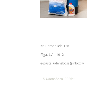
Kr. Barona iela 136
Rīga, LV – 1012
e-pasts:
udensboss@inbox.lv
© ŪdensBoss, 2026**