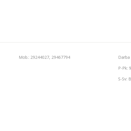
Mob.: 29244027, 29467794
Darba l
P-Pk: 
S-Sv: B