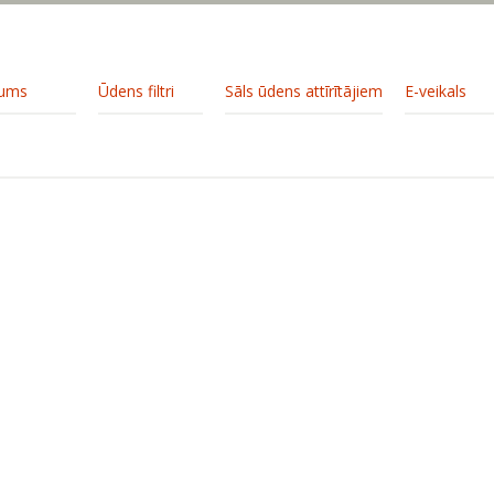
ums
Ūdens filtri
Sāls ūdens attīrītājiem
E-veikals